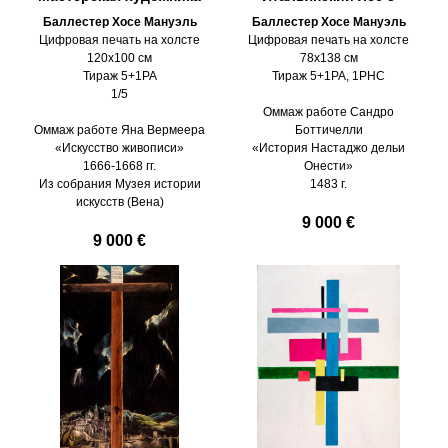
Баллестер Хосе Мануэль
Баллестер Хосе Мануэль
Цифровая печать на холсте
Цифровая печать на холсте
120х100 см
78х138 см
Тираж 5+1PA
Тираж 5+1PA, 1PHC
1/5
Оммаж работе Сандро
Оммаж работе Яна Вермеера
Боттичелли
«Искусство живописи»
«История Настаджо дельи
1666-1668 гг.
Онести»
Из собрания Музея истории
1483 г.
искусств (Вена)
9 000 €
9 000 €