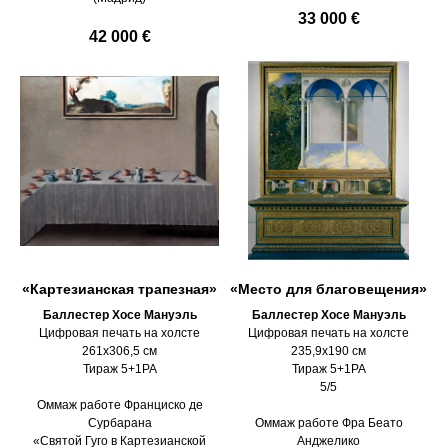
33 000 €
42 000 €
«Картезианская трапезная»
«Место для благовещения»
Баллестер Хосе Мануэль
Баллестер Хосе Мануэль
Цифровая печать на холсте
Цифровая печать на холсте
261х306,5 см
235,9х190 см
Тираж 5+1PA
Тираж 5+1PA
5/5
Оммаж работе Франциско де
Сурбарана
Оммаж работе Фра Беато
«Святой Гуго в Картезианской
Анджелико