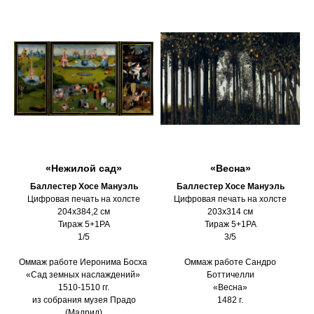
«Нежилой сад»
«Весна»
Баллестер Хосе Мануэль
Баллестер Хосе Мануэль
Цифровая печать на холсте
Цифровая печать на холсте
204х384,2 см
203х314 см
Тираж 5+1PA
Тираж 5+1PA
1/5
3/5
Оммаж работе Иеронима Босха
Оммаж работе Сандро
«Сад земных наслаждений»
Боттичелли
1510-1510 гг.
«Весна»
из собрания музея Прадо
1482 г.
(Мадрид)