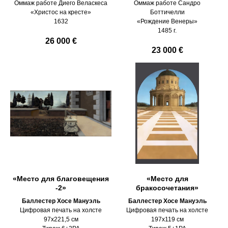
Оммаж работе Диего Веласкеса
Оммаж работе Сандро
«Христос на кресте»
Боттичелли
1632
«Рождение Венеры»
1485 г.
26 000 €
23 000 €
«Место для благовещения
«Место для
-2»
бракосочетания»
Баллестер Хосе Мануэль
Баллестер Хосе Мануэль
Цифровая печать на холсте
Цифровая печать на холсте
97х221,5 см
197х119 см