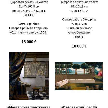
Цифровая печать на холсте
Цифровая печать на холсте
114,7х160,8 см
87х151,3 см
Тираж 3+1PA, 1PHC, 1PE
Тираж 5+1PA
1/1 PHC
Оммаж работе Хендрика
Оммаж работе
Аверкампа
Питера Брейгеля Старшего
«Зимний пейзаж с
«Охотники на снегу», 1565 г.
конькобежцами»
1609 г.
18 000 €
10 000 €
«Мастерская художника»
«Итальянский лес 3»