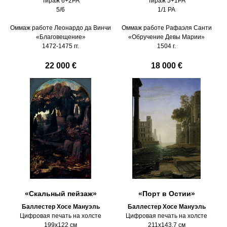
Тираж 6+2PA
Тираж 5+1PA
5/6
1/1 PA
Оммаж работе Леонардо да Винчи
Оммаж работе Рафаэля Санти
«Благовещение»
«Обручение Девы Марии»
1472-1475 гг.
1504 г.
22 000 €
18 000 €
«Скальный пейзаж»
«Порт в Остии»
Баллестер Хосе Мануэль
Баллестер Хосе Мануэль
Цифровая печать на холсте
Цифровая печать на холсте
199х122 см
211х143,7 см