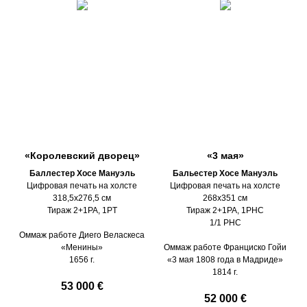
«Королевский дворец»
«3 мая»
Баллестер Хосе Мануэль
Бальестер Хосе Мануэль
Цифровая печать на холсте
Цифровая печать на холсте
318,5х276,5 см
268х351 см
Тираж 2+1PA, 1PT
Тираж 2+1PA, 1PHC
1/1 PHC
Оммаж работе Диего Веласкеса
«Менины»
Оммаж работе Франциско Гойи
1656 г.
«3 мая 1808 года в Мадриде»
1814 г.
53 000 €
52 000 €