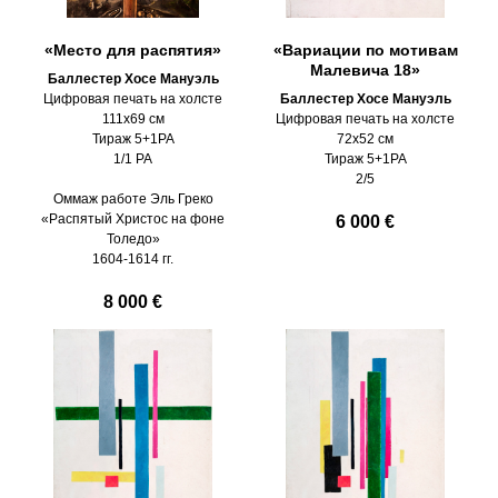
«Место для распятия»
«Вариации по мотивам
Малевича 18»
Баллестер Хосе Мануэль
Цифровая печать на холсте
Баллестер Хосе Мануэль
111х69 см
Цифровая печать на холсте
Тираж 5+1PA
72х52 см
1/1 PA
Тираж 5+1PA
2/5
Оммаж работе Эль Греко
«Распятый Христос на фоне
6 000 €
Толедо»
1604-1614 гг.
8 000 €