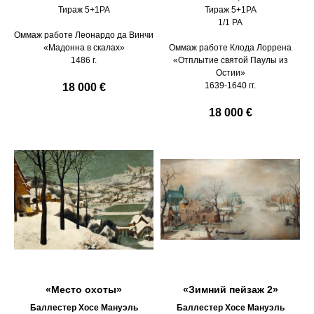
Тираж 5+1PA
Тираж 5+1PA
1/1 PA
Оммаж работе Леонардо да Винчи
«Мадонна в скалах»
Оммаж работе Клода Лоррена
1486 г.
«Отплытие святой Паулы из
Остии»
1639-1640 гг.
18 000 €
18 000 €
«Место охоты»
«Зимний пейзаж 2»
Баллестер Хосе Мануэль
Баллестер Хосе Мануэль