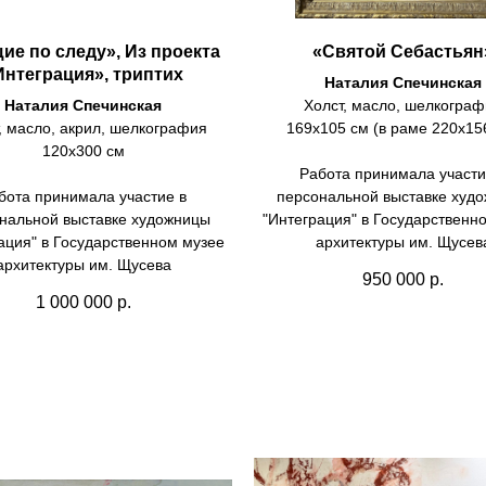
ие по следу», Из проекта
«Святой Себастьян
Интеграция», триптих
Наталия Спечинская
Наталия Спечинская
Холст, масло, шелкогра
, масло, акрил, шелкография
169х105 см (в раме 220х15
120х300 см
Работа принимала участи
бота принимала участие в
персональной выставке худ
нальной выставке художницы
"Интеграция" в Государственн
ация" в Государственном музее
архитектуры им. Щусев
архитектуры им. Щусева
950 000
р.
1 000 000
р.