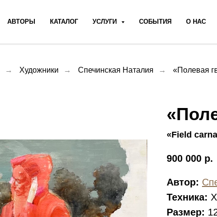
АВТОРЫ
КАТАЛОГ
УСЛУГИ
СОБЫТИЯ
О НАС
→
Художники
→
Спечинская Наталия
→
«Полевая г
«Поле
«Field carn
900 000
р.
Автор:
Сп
Техника:
Х
Размер:
12