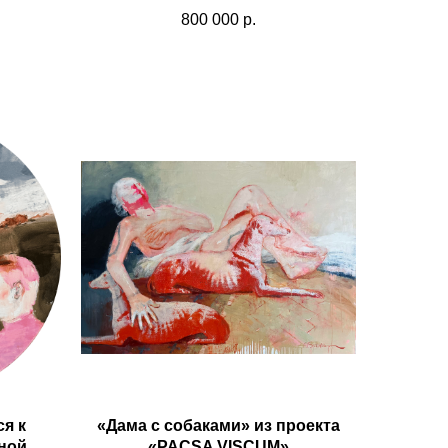
800 000
р.
ся к
«Дама с собаками» из проекта
ной
«PACSA VISCUM»