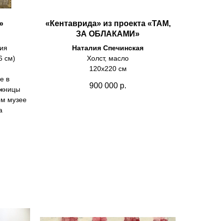
»
«Кентаврида» из проекта «ТАМ,
ЗА ОБЛАКАМИ»
фия
Наталия Спечинская
6 см)
Холст, масло
120х220 см
е в
900 000
р.
ожницы
ом музее
а