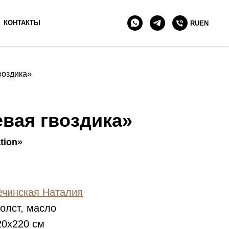
+7 903 511 90 10
КОНТАКТЫ
RU
EN
воздика»
вая гвоздика»
ation»
ечинская Наталия
олст, масло
0х220 см