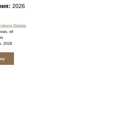
ния:
2026
nskaya Natalia
vas, oil
cm
n
: 2026
Buy