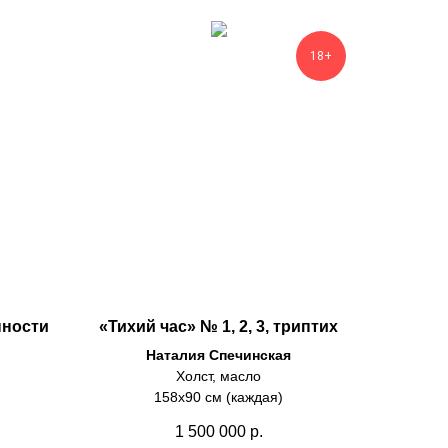
18+
нности
«Тихий час» № 1, 2, 3, триптих
Наталия Спечинская
Холст, масло
158х90 см (каждая)
1 500 000
р.