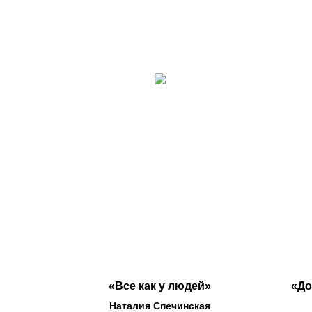
«Все как у людей»
«До
Наталия Спечинская