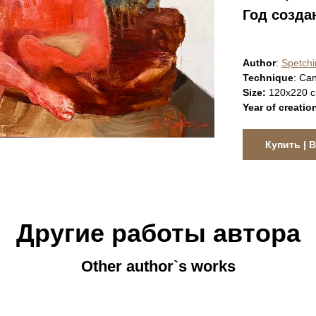
Год созда
Author
:
S
petchi
Technique
: Сan
Size:
120x220 
Year of creatio
Купить | 
Другие работы автора
Other author`s works