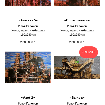
«Аммиак 5»
«Прокопьевск»
Илья Гапонов
Илья Гапонов
Холст, акрил, Кузбасслак
Холст, акрил, Кузбасслак
190х280 см
190х280 см
2 300 000
р.
2 300 000
р.
RESERVED
«Azot 2»
«Выход»
Илья Гапонов
Илья Гапонов