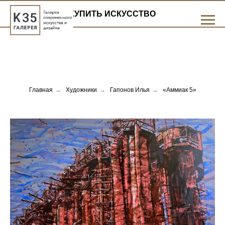
КУПИТЬ ИСКУССТВО
Главная
→
Художники
→
Гапонов Илья
→
«Аммиак 5»