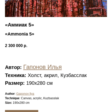
«Аммиак 5»
«Ammonia 5»
2 300 000
р.
Гапонов Илья
Автор:
Техника:
Холст, акрил, Кузбасслак
Размер:
190х280 см
Author
:
Gaponov Ilya
Technique
: Canvas, acrylic, Kuzbasslak
Size:
190x280 cm