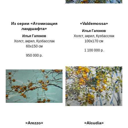
Из серии «Атомизация
«Valdemossa»
ландшафта»
Илья Гапонов
Илья Гапонов
Холст, акрил, Кузбасслак
Холст, акрил, Кузбасслак
100х170 см
60х150 см
1 100 000
р.
950 000
р.
«Arezzo»
«Alcudia»