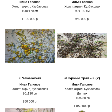
Илья Гапонов
Илья Гапонов
Холст, акрил, Кузбасслак
Холст, акрил, Кузбасслак
100х170 см
90х130 см
1 100 000
р.
950 000
р.
«Palmanova»
«Сорные травы» (2)
Илья Гапонов
Илья Гапонов
Холст, акрил, Кузбасслак
Холст, акрил, Кузбасслак
90х130 см
Диптих
140х280 см
950 000
р.
1 850 000
р.