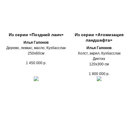
Из серии «Поздний ланч»
Из серии «Атомизация
ландшафта»
Илья Гапонов
Дерево, левкас, масло, Кузбасслак
Илья Гапонов
250х60см
Холст, акрил, Кузбасслак
Диптих
1 450 000
р.
120х300 см
1 800 000
р.