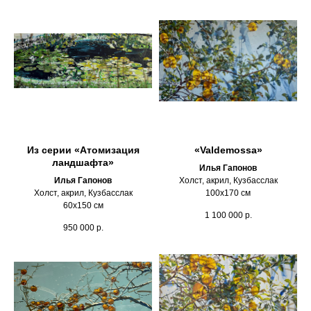
Из серии «Атомизация
«Valdemossa»
ландшафта»
Илья Гапонов
Илья Гапонов
Холст, акрил, Кузбасслак
Холст, акрил, Кузбасслак
100х170 см
60х150 см
1 100 000
р.
950 000
р.