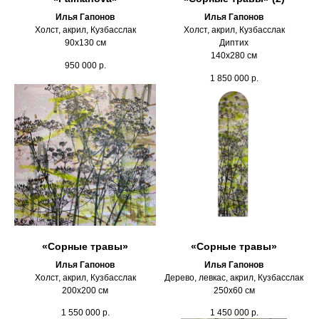
Илья Гапонов
Илья Гапонов
Холст, акрил, Кузбасслак
Холст, акрил, Кузбасслак
90х130 см
Диптих
140х280 см
950 000
р.
1 850 000
р.
«Сорные травы»
«Сорные травы»
Илья Гапонов
Илья Гапонов
Холст, акрил, Кузбасслак
Дерево, левкас, акрил, Кузбасслак
200х200 см
250х60 см
1 550 000
р.
1 450 000
р.