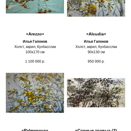
«Arezzo»
«Alcudia»
Илья Гапонов
Илья Гапонов
Холст, акрил, Кузбасслак
Холст, акрил, Кузбасслак
100х170 см
90х130 см
1 100 000
р.
950 000
р.
«Palmanova»
«Сорные травы» (2)