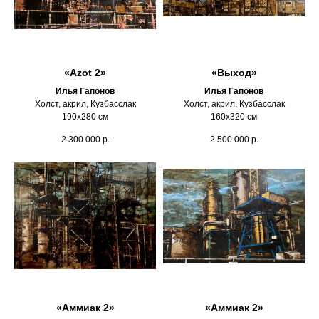
«Azot 2»
«Выход»
Илья Гапонов
Илья Гапонов
Холст, акрил, Кузбасслак
Холст, акрил, Кузбасслак
190х280 см
160х320 см
2 300 000
р.
2 500 000
р.
«Аммиак 2»
«Аммиак 2»