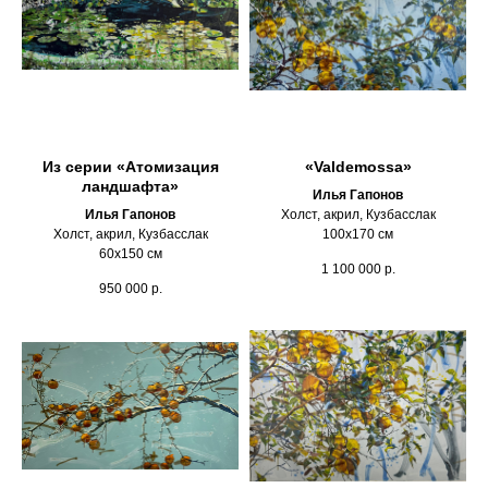
Из серии «Атомизация
«Valdemossa»
ландшафта»
Илья Гапонов
Илья Гапонов
Холст, акрил, Кузбасслак
Холст, акрил, Кузбасслак
100х170 см
60х150 см
1 100 000
р.
950 000
р.