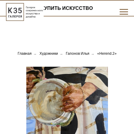
КУПИТЬ ИСКУССТВО
Главная
→
Художники
→
Гапонов Илья
→
«Herend.2»