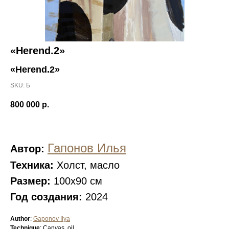
«Herend.2»
«Herend.2»
SKU:
Б
800 000
р.
Гапонов Илья
Автор:
Техника:
Холст, масло
Размер:
100х90 см
Год создания:
2024
Author
:
Gaponov Ilya
Technique
: Canvas, oil