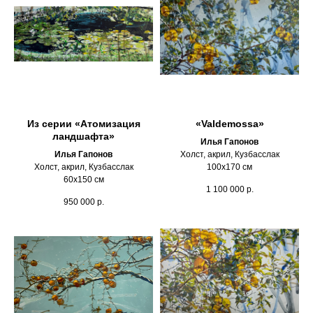
Из серии «Атомизация
«Valdemossa»
ландшафта»
Илья Гапонов
Илья Гапонов
Холст, акрил, Кузбасслак
Холст, акрил, Кузбасслак
100х170 см
60х150 см
1 100 000
р.
950 000
р.