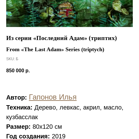
Из серии «Последний Адам» (триптих)
From «The Last Adam» Series (triptych)
SKU:
Б
850 000
р.
Гапонов Илья
Автор:
Техника:
Дерево, левкас, акрил, масло,
кузбасслак
Размер:
80х120 см
Год создания:
2019