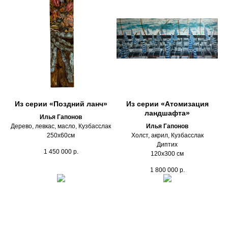
Из серии «Поздний ланч»
Из серии «Атомизация
ландшафта»
Илья Гапонов
Дерево, левкас, масло, Кузбасслак
Илья Гапонов
250х60см
Холст, акрил, Кузбасслак
Диптих
1 450 000
р.
120х300 см
1 800 000
р.