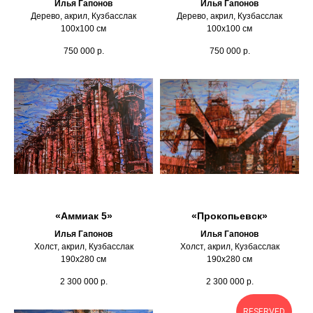
Илья Гапонов
Илья Гапонов
Дерево, акрил, Кузбасслак
Дерево, акрил, Кузбасслак
100х100 см
100х100 см
750 000
р.
750 000
р.
«Аммиак 5»
«Прокопьевск»
Илья Гапонов
Илья Гапонов
Холст, акрил, Кузбасслак
Холст, акрил, Кузбасслак
190х280 см
190х280 см
2 300 000
р.
2 300 000
р.
RESERVED