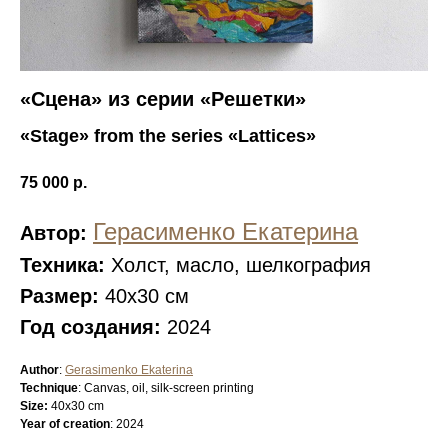
«Сцена» из серии «Решетки»
«Stage» from the series «Lattices»
75 000
р.
Герасименко Екатерина
Автор:
Техника:
Холст, масло, шелкография
Размер:
40х30 см
Год создания:
2024
Author
:
Gerasimenko Ekaterina
Technique
: Сanvas, oil, silk-screen printing
Size:
40x30 cm
Year of creation
: 2024