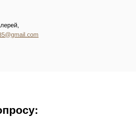
алерей,
35@gmail.com
опросу: