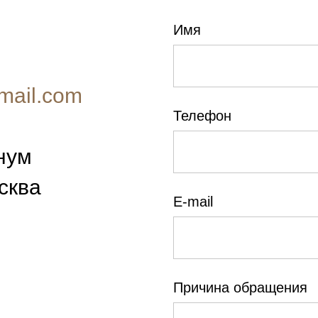
Имя
mail.com
Телефон
нум
осква
E-mail
Причина обращения