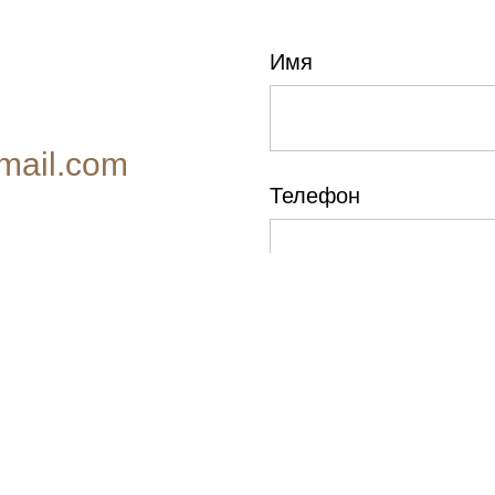
Имя
mail.com
Телефон
нум
осква
E-mail
Причина обращения