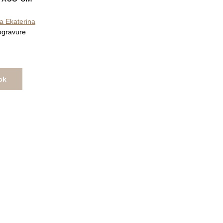
a Ekaterina
nogravure
ck