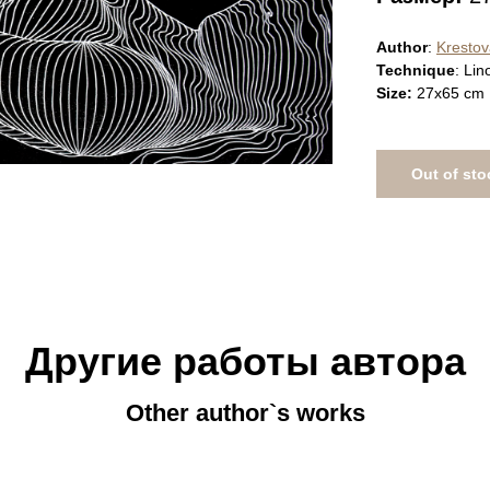
Author
:
Krestov
Technique
: Li
Size:
27x65 cm
Out of sto
Другие работы автора
Other author`s works