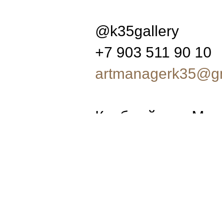
@k35gallery
+7 903 511 90 10
artmanagerk35@g
Клубный дом Маг
ул. Усачёва, 9, М
вт-вс 11-21