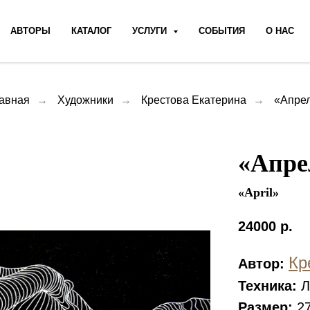
АВТОРЫ
КАТАЛОГ
УСЛУГИ
СОБЫТИЯ
О НАС
авная
→
Художники
→
Крестова Екатерина
→
«Апре
«Апре
«April»
24000
р.
Кр
Автор:
Техника:
Л
Размер:
27