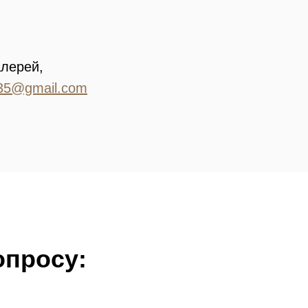
алерей,
35@gmail.com
опросу: