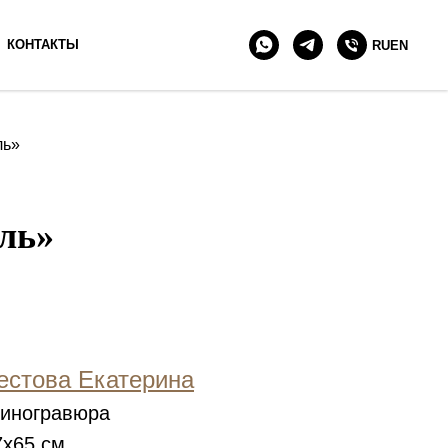
+7 903 511 90 10
КОНТАКТЫ
RU
EN
ль»
ль»
естова Екатерина
иногравюра
х65 см