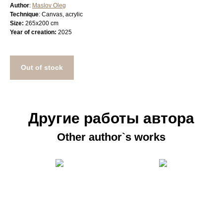
Author
:
Maslov Oleg
Technique
: Canvas, acrylic
Size:
265х200 cm
Year of creation:
2025
Out of stock
Другие работы автора
Other author`s works