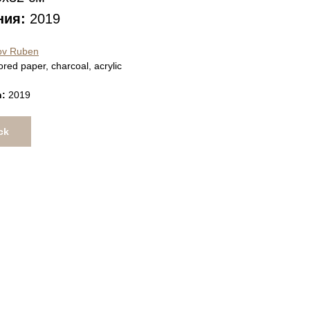
ния:
2019
v Ruben
ored paper, charcoal, acrylic
n:
2019
ck