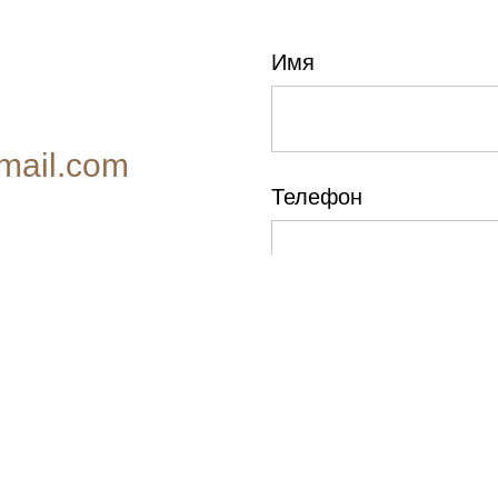
Имя
mail.com
Телефон
нум
осква
E-mail
Причина обращения