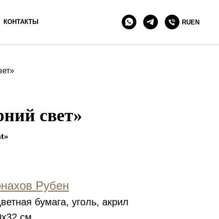
+7 903 511 90 10
КОНТАКТЫ
RU
EN
вет»
рний свет»
ht»
нахов Рубен
ветная бумага, уголь, акрил
x32 см