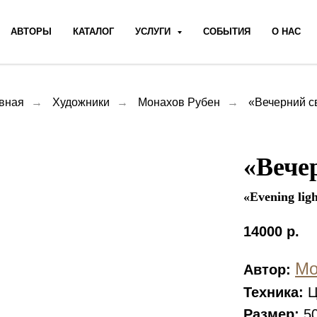
АВТОРЫ
КАТАЛОГ
УСЛУГИ
СОБЫТИЯ
О НАС
вная
→
Художники
→
Монахов Рубен
→
«Вечерний с
«Вече
«Evening lig
14000
р.
Мо
Автор:
Техника:
Ц
Размер:
50