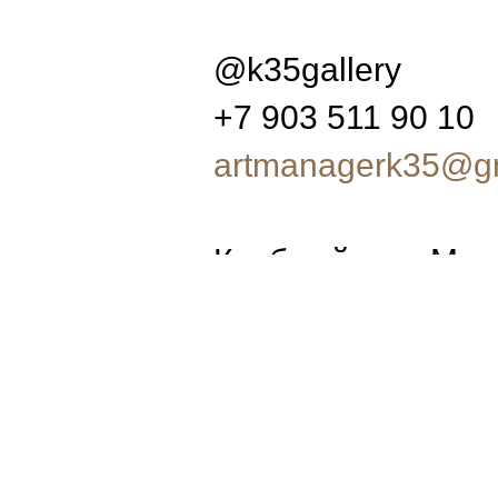
@k35gallery
+7 903 511 90 10
artmanagerk35@g
Клубный дом Маг
ул. Усачёва, 9, М
вт-вс 11-21