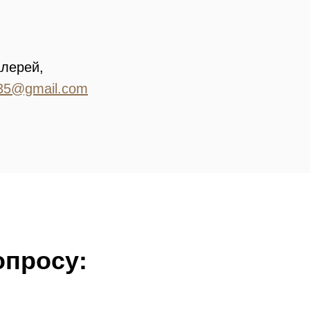
алерей,
35@gmail.com
опросу: