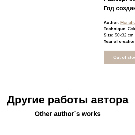
Год созда
Author
:
Monaho
Technique
: Col
Size:
50x32 cm
Year of creatio
Out of sto
Другие работы автора
Other author`s works