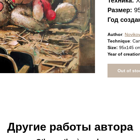
Техника:
Х
Размер:
95
Год созда
Author
:
Novikov
Technique
: Can
Size:
95x145 c
Year of creatio
Out of sto
Другие работы автора