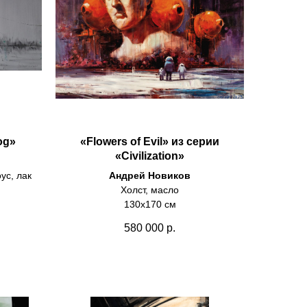
og»
«Flowers of Evil» из серии
«Civilization»
оус, лак
Андрей Новиков
Холст, масло
130х170 см
580 000
р.