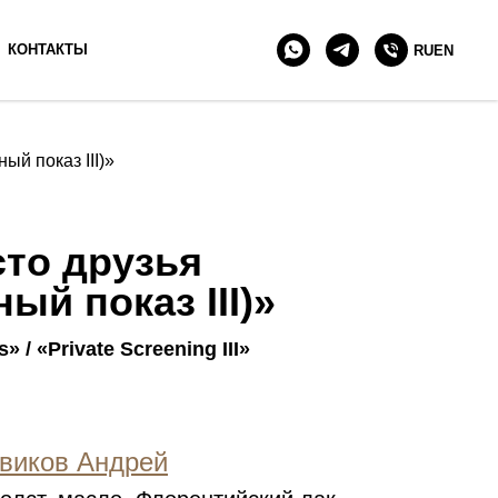
+7 903 511 90 10
КОНТАКТЫ
RU
EN
ый показ III)»
то друзья
ный показ III)»
s» / «Private Screening III»
виков Андрей