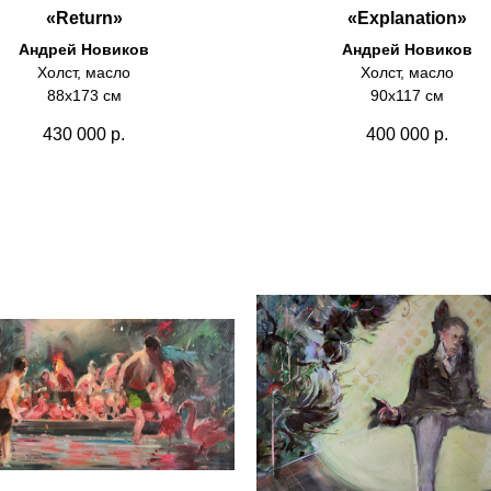
«Return»
«Explanation»
Андрей Новиков
Андрей Новиков
Холст, масло
Холст, масло
88х173 см
90х117 см
430 000
р.
400 000
р.