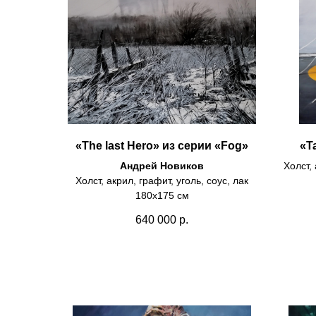
«The last Hero» из серии «Fog»
«T
Андрей Новиков
Холст, 
Холст, акрил, графит, уголь, соус, лак
180х175 см
640 000
р.