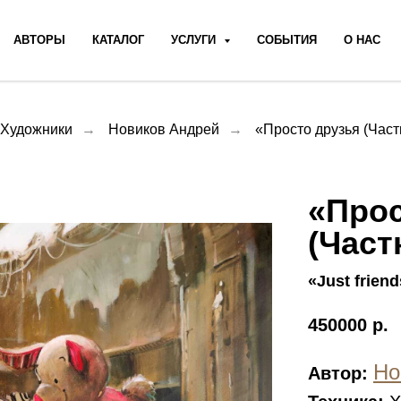
АВТОРЫ
КАТАЛОГ
УСЛУГИ
СОБЫТИЯ
О НАС
Художники
→
Новиков Андрей
→
«Просто друзья (Частн
«Прос
(Част
«Just friend
450000
р.
Но
Автор: