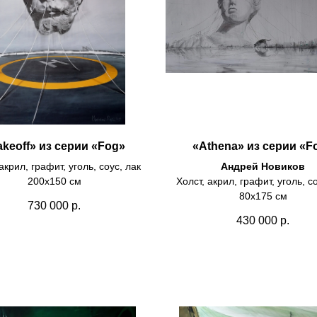
akeoff» из серии «Fog»
«Athena» из серии «F
акрил, графит, уголь, соус, лак
Андрей Новиков
200х150 см
Холст, акрил, графит, уголь, с
80х175 см
730 000
р.
430 000
р.