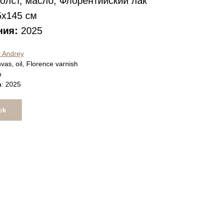
олст, масло, Флорентийский лак
x145 см
ния:
2025
 Andrey
vas, oil, Florence varnish
m
n
: 2025
ck