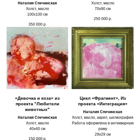
Наталия Спечинская
Холст, масло
Холст, масло
70х90 см
100х100 см
250 000
р.
350 000
р.
«Девочка и коза» из
Цикл «Фрагмент», Из
проекта "Любители
проекта «Интеграция»
животных"
Наталия Спечинская
Наталия Спечинская
Холст, масло, акрил, шелкография
Холст, масло
Работа оформлена в антикварную
40х40 см
раму
29х29 см
150 000
р.