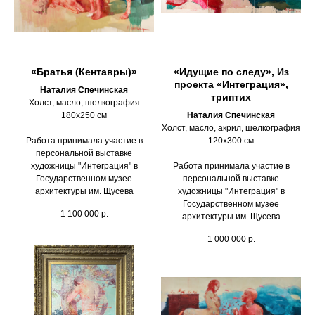
«Братья (Кентавры)»
«Идущие по следу», Из
проекта «Интеграция»,
Наталия Спечинская
триптих
Холст, масло, шелкография
180х250 см
Наталия Спечинская
Холст, масло, акрил, шелкография
Работа принимала участие в
120х300 см
персональной выставке
художницы "Интеграция" в
Работа принимала участие в
Государственном музее
персональной выставке
архитектуры им. Щусева
художницы "Интеграция" в
Государственном музее
1 100 000
р.
архитектуры им. Щусева
1 000 000
р.