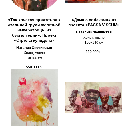
«Так хочется прижаться к
«Дама с собаками» из
стальной груди железной
проекта «PACSA VISCUM»
императрицы из
Наталия Спечинская
бухгалтерии». Проект
Холст, масло
«Стрелы купидона»
100х140 см
Наталия Спечинская
550 000
р.
Холст, масло
D=100 см
550 000
р.