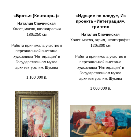
«Братья (Кентавры)»
«Идущие по следу», Из
проекта «Интеграция»,
Наталия Спечинская
триптих
Холст, масло, шелкография
180х250 см
Наталия Спечинская
Холст, масло, акрил, шелкография
Работа принимала участие в
120х300 см
персональной выставке
художницы "Интеграция" в
Работа принимала участие в
Государственном музее
персональной выставке
архитектуры им. Щусева
художницы "Интеграция" в
Государственном музее
1 100 000
р.
архитектуры им. Щусева
1 000 000
р.