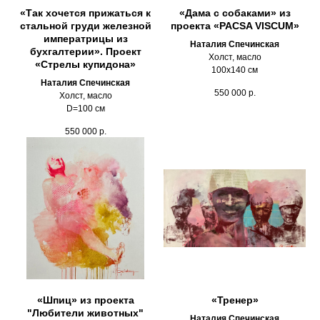
«Так хочется прижаться к
«Дама с собаками» из
стальной груди железной
проекта «PACSA VISCUM»
императрицы из
Наталия Спечинская
бухгалтерии». Проект
Холст, масло
«Стрелы купидона»
100х140 см
Наталия Спечинская
550 000
р.
Холст, масло
D=100 см
550 000
р.
«Шпиц» из проекта
«Тренер»
"Любители животных"
Наталия Спечинская