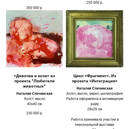
250 000
р.
350 000
р.
«Девочка и коза» из
Цикл «Фрагмент», Из
проекта "Любители
проекта «Интеграция»
животных"
Наталия Спечинская
Наталия Спечинская
Холст, масло, акрил, шелкография
Холст, масло
Работа оформлена в антикварную
40х40 см
раму
29х29 см
150 000
р.
Работа принимала участие в
персональной выставке