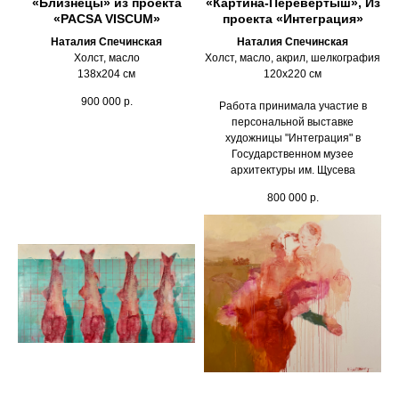
«Близнецы» из проекта
«Картина-Перевертыш», Из
«PACSA VISCUM»
проекта «Интеграция»
Наталия Спечинская
Наталия Спечинская
Холст, масло
Холст, масло, акрил, шелкография
138х204 см
120х220 см
900 000
р.
Работа принимала участие в
персональной выставке
художницы "Интеграция" в
Государственном музее
архитектуры им. Щусева
800 000
р.