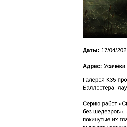
Даты:
17/04/202
Адрес:
Усачёва 
Галерея К35 пр
Баллестера, ла
Серию работ «С
без шедевров». 
покинутые их г