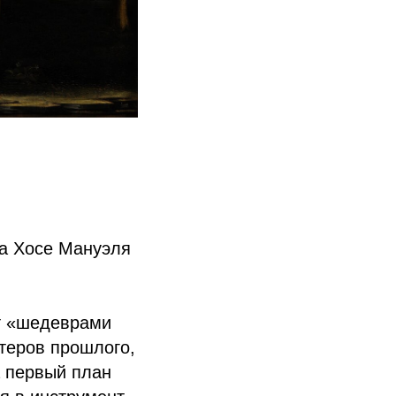
ка Хосе Мануэля
т «шедеврами
теров прошлого,
а первый план