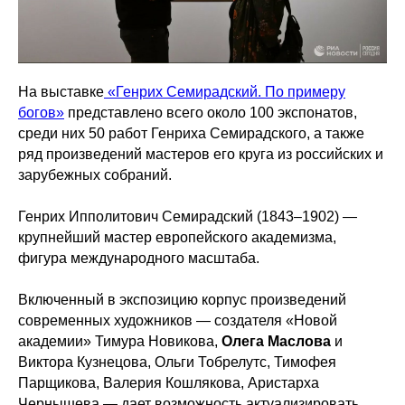
На выставке
«Генрих Семирадский. По примеру
богов»
представлено всего около 100 экспонатов,
среди них 50 работ Генриха Семирадского, а также
ряд произведений мастеров его круга из российских и
зарубежных собраний.
Генрих Ипполитович Семирадский (1843–1902) —
крупнейший мастер европейского академизма,
фигура международного масштаба.
Включенный в экспозицию корпус произведений
современных художников — создателя «Новой
академии» Тимура Новикова,
Олега Маслова
и
Виктора Кузнецова, Ольги Тобрелутс, Тимофея
Парщикова, Валерия Кошлякова, Аристарха
Чернышева — дает возможность актуализировать