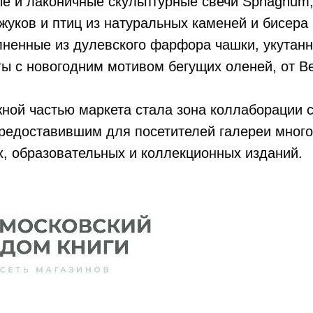
е и лаконичные скульптурные свечи Sphagnum;
жуков и птиц из натуральных каменей и бисера
олненные из дулевского фарфора чашки, укутан
ы с новогодним мотивом бегущих оленей, от Ber
ной частью маркета стала зона коллаборации 
предоставившим для посетителей галереи мног
, образовательных и коллекционных изданий.