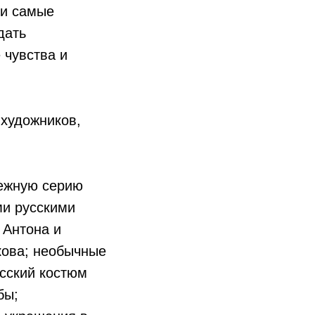
ти самые
дать
 чувства и
художников,
и
нежную серию
ми русскими
 Антона и
кова; необычные
усский костюм
бы;