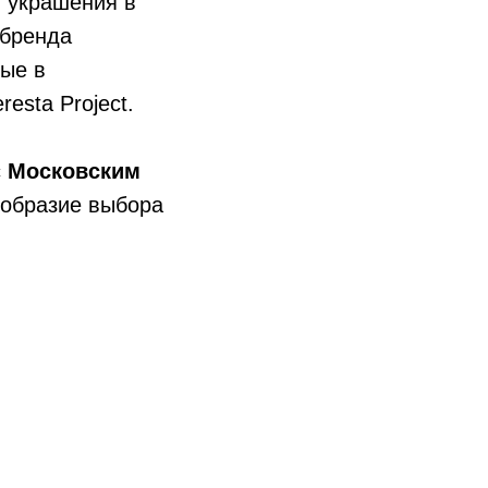
 украшения в
 бренда
ные в
esta Project.
с
Московским
ообразие выбора