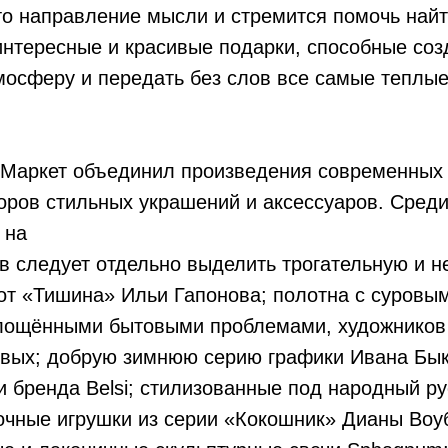
то направление мысли и стремится помочь най
нтересные и красивые подарки, способные соз
осферу и передать без слов все самые теплые
-Маркет объединил произведения современных 
оров стильных украшений и аксессуаров. Сред
 на
в следует отдельно выделить трогательную и 
от «Тишина» Ильи Гапонова; полотна с суровы
лощёнными бытовыми проблемами, художников
овых; добрую зимнюю серию графики Ивана Бы
 бренда Belsi; стилизованные под народный р
очные игрушки из серии «Кокошник» Дианы Воу