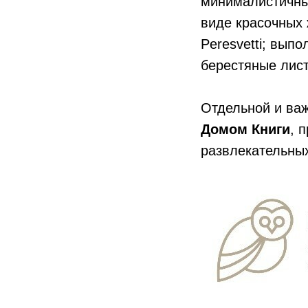
минималистичны
виде красочных 
Peresvetti; вып
берестяные лист
Отдельной и важ
Домом Книги
, 
развлекательных