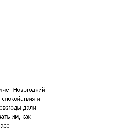
вляет Новогодний
 спокойствия и
невзгоды дали
ать им, как
pace