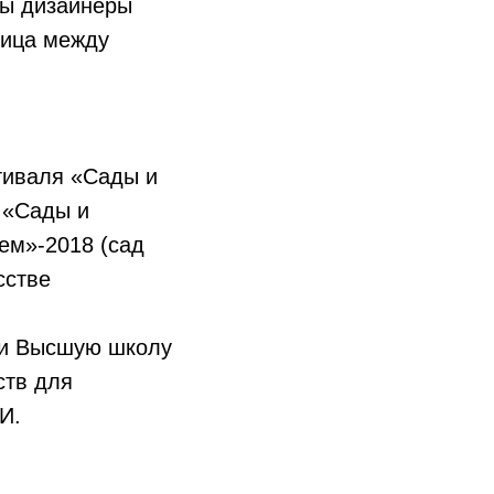
емы дизайнеры
ница между
тиваля «Сады и
 «Сады и
ем»-2018 (сад
сстве
 и Высшую школу
ств для
И.