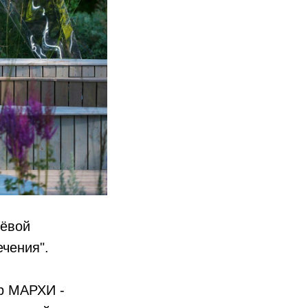
лёвой
чения".
ор МАРХИ -