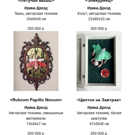
«Летучая мышь»
«Эпикуреец»
Ирина Дрозд
Ирина Дрозд
Ткань, авторская техника
Холст, авторская техника
20х64х9 см
22х80х10 см
350 000
р.
350 000
р.
«Rubrum Papillo Novum»
«Цветок на Завтрак»
Ирина Дрозд
Ирина Дрозд
Авторская техника, смешанные
Авторская техника, белая
материалы
шкатулка
74х44х7 см
47х30х8 см
350 000
р.
350 000
р.